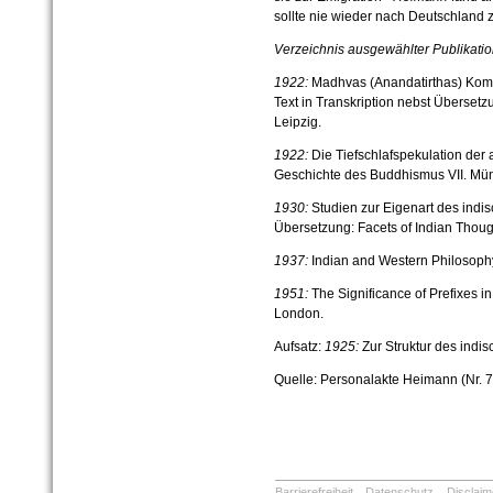
sollte nie wieder nach Deutschland 
Verzeichnis ausgewählter Publikati
1922:
Madhvas (Anandatirthas) Komm
Text in Transkription nebst Übersetz
Leipzig.
1922:
Die Tiefschlafspekulation der
Geschichte des Buddhismus VII. Mü
1930:
Studien zur Eigenart des indi
Übersetzung: Facets of Indian Thoug
1937:
Indian and Western Philosoph
1951:
The Significance of Prefixes in
London.
Aufsatz:
1925:
Zur Struktur des indis
Quelle:
Personalakte Heimann (Nr. 7
Barrierefreiheit
Datenschutz
Disclaim