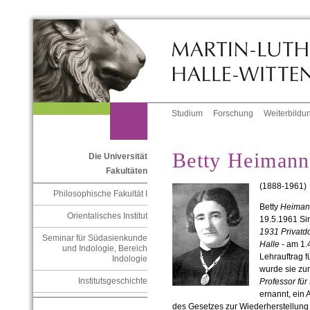
Studium
Forschung
Weiterbildu
Betty Heimann
Die Universität
Fakultäten
(1888-1961)
Philosophische Fakultät I
Betty
Heiman
Orientalisches Institut
19.5.1961 Si
1931 Privatdo
Seminar für Südasienkunde
Halle
- am 1.4
und Indologie, Bereich
Lehrauftrag f
Indologie
wurde sie z
Institutsgeschichte
Professor für
ernannt, ein 
des Gesetzes zur Wiederherstellun