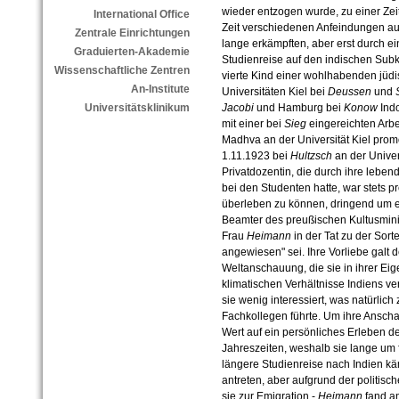
wieder entzogen wurde, zu einer Zeit
International Office
Zeit verschiedenen Anfeindungen au
Zentrale Einrichtungen
lange erkämpften, aber erst durch 
Graduierten-Akademie
Studienreise auf den indischen Sub
Wissenschaftliche Zentren
vierte Kind einer wohlhabenden jüdi
An-Institute
Universitäten Kiel bei
Deussen
und
Jacobi
und Hamburg bei
Konow
Indo
Universitätsklinikum
mit einer bei
Sieg
eingereichten Arb
Madhva an der Universität Kiel promov
1.11.1923 bei
Hultzsch
an der Univers
Privatdozentin, die durch ihre leben
bei den Studenten hatte, war stets p
überleben zu können, dringend um 
Beamter des preußischen Kultusminist
Frau
Heimann
in der Tat zu der Sort
angewiesen" sei. Ihre Vorliebe galt
Weltanschauung, die sie in ihrer Eig
klimatischen Verhältnisse Indiens ve
sie wenig interessiert, was natürlic
Fachkollegen führte. Um ihre Anscha
Wert auf ein persönliches Erleben d
Jahreszeiten, weshalb sie lange um f
längere Studienreise nach Indien käm
antreten, aber aufgrund der politisc
sie zur Emigration -
Heimann
fand an