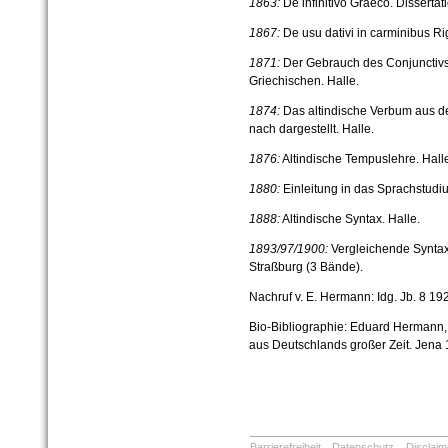
1863:
De infinitivo Graeco. Dissertat
1867:
De usu dativi in carminibus Rig
1871:
Der Gebrauch des Conjunctivs 
Griechischen. Halle.
1874:
Das altindische Verbum aus 
nach dargestellt. Halle.
1876:
Altindische Tempuslehre. Hall
1880:
Einleitung in das Sprachstudiu
1888:
Altindische Syntax. Halle.
1893/97/1900:
Vergleichende Synta
Straßburg (3 Bände).
Nachruf
v. E. Hermann: Idg. Jb. 8 19
Bio-Bibliographie:
Eduard Hermann, B
aus Deutschlands großer Zeit. Jena 1
Barrierefreiheit
Datenschutz
Disclaim