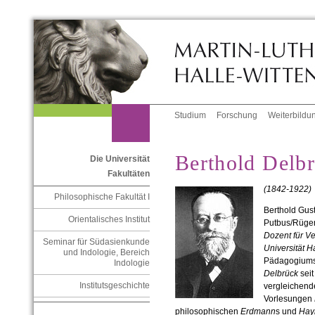
Studium
Forschung
Weiterbildu
Berthold Delb
Die Universität
Fakultäten
(
1842-1922)
Philosophische Fakultät I
Berthold Gust
Orientalisches Institut
Putbus/Rügen
Dozent für V
Seminar für Südasienkunde
Universität H
und Indologie, Bereich
Pädagogiums 
Indologie
Delbrück
seit
Institutsgeschichte
vergleichend
Vorlesungen
philosophischen
Erdmann
s und
Ha