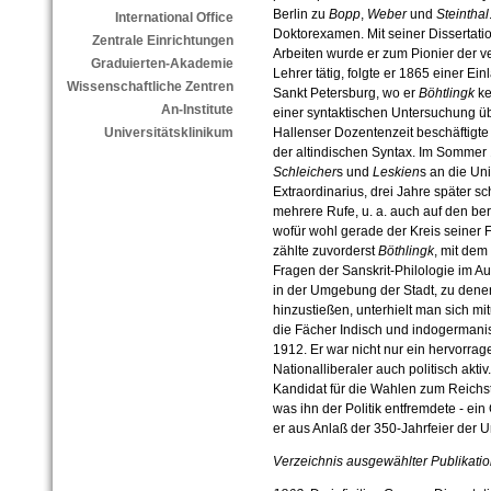
Berlin zu
Bopp
,
Weber
und
Steinthal
International Office
Doktorexamen. Mit seiner Dissertat
Zentrale Einrichtungen
Arbeiten wurde er zum Pionier der v
Graduierten-Akademie
Lehrer tätig, folgte er 1865 einer E
Wissenschaftliche Zentren
Sankt Petersburg, wo er
Böhtlingk
ke
An-Institute
einer syntaktischen Untersuchung üb
Hallenser Dozentenzeit beschäftigte
Universitätsklinikum
der altindischen Syntax. Im Sommer
Schleicher
s und
Leskien
s an die Uni
Extraordinarius, drei Jahre später sch
mehrere Rufe, u. a. auch auf den b
wofür wohl gerade der Kreis seiner
zählte zuvorderst
Böthlingk
, mit dem
Fragen der Sanskrit-Philologie im A
in der Umgebung der Stadt, zu den
hinzustießen, unterhielt man sich mit
die Fächer Indisch und indogermani
1912. Er war nicht nur ein hervorrag
Nationalliberaler auch politisch aktiv
Kandidat für die Wahlen zum Reichstag
was ihn der Politik entfremdete - ei
er aus Anlaß der 350-Jahrfeier der U
Verzeichnis ausgewählter Publikatio