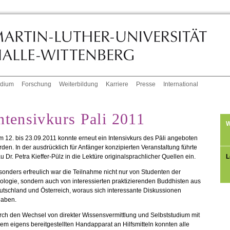
udium
Forschung
Weiterbildung
Karriere
Presse
International
ntensivkurs Pali 2011
W
 12. bis 23.09.2011 konnte erneut ein Intensivkurs des Pāli angeboten
den. In der ausdrücklich für Anfänger konzipierten Veranstaltung führte
L
u Dr. Petra Kieffer-Pülz in die Lektüre originalsprachlicher Quellen ein.
onders erfreulich war die Teilnahme nicht nur von Studenten der
ologie, sondern auch von interessierten praktizierenden Buddhisten aus
tschland und Österreich, woraus sich interessante Diskussionen
gaben.
ch den Wechsel von direkter Wissensvermittlung und Selbststudium mit
em eigens bereitgestellten Handapparat an Hilfsmitteln konnten alle