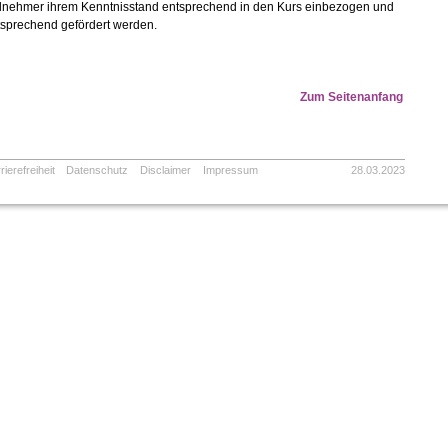
ilnehmer ihrem Kenntnisstand entsprechend in den Kurs einbezogen und
tsprechend gefördert werden.
Zum Seitenanfang
rierefreiheit
Datenschutz
Disclaimer
Impressum
28.03.2023