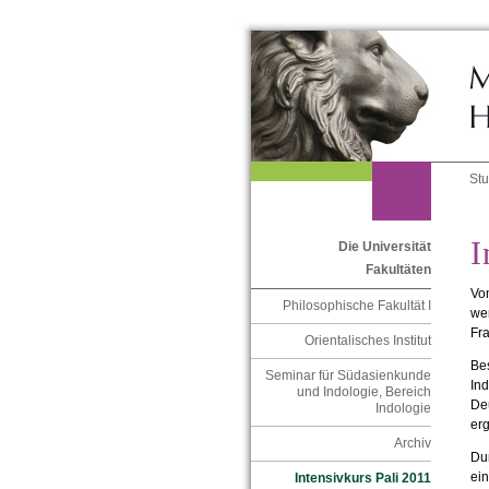
St
I
Die Universität
Fakultäten
Vom
Philosophische Fakultät I
wer
Fra
Orientalisches Institut
Bes
Seminar für Südasienkunde
Ind
und Indologie, Bereich
Deu
Indologie
er
Archiv
Dur
ein
Intensivkurs Pali 2011