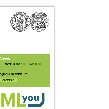
eiteres
Schrift:
größer
kleiner
ogin für Redakteure